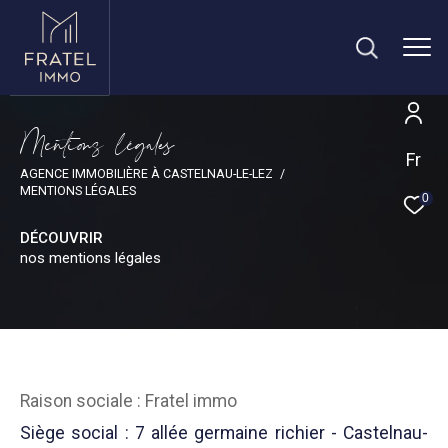
M
e
n
t
i
o
s
l
é
g
a
e
Fr
AGENCE IMMOBILIÈRE À CASTELNAU-LE-LEZ
MENTIONS LÉGALES
0
DÉCOUVRIR
nos mentions légales
Raison sociale : Fratel immo
Siège social : 7 allée germaine richier - Castelnau-