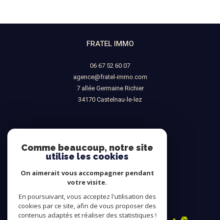
FRATEL IMMO
06 67 52 60 07
agence@fratel-immo.com
7 allée Germaine Richier
34170
castelnau-le-lez
NOUS SUIVRE SUR
Comme beaucoup, notre site
utilise les cookies
On aimerait vous accompagner pendant
votre visite.
En poursuivant, vous acceptez l'utilisation des
ADHÉRENTS
cookies par ce site, afin de vous proposer des
contenus adaptés et réaliser des statistiques !