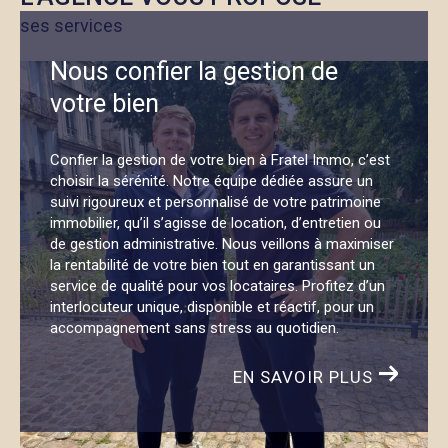
ses services
Vous voulez
estimer votre bien à Montpellier
ou
dans les environs ? On ne se contente pas d’une
Nous confier la gestion de
simple moyenne. Chez Fratel Immo, on s’appuie sur
votre bien
une
étude comparative de marché
détaillée, des
données locales fiables et notre regard d’experts.
Confier la gestion de votre bien à Fratel Immo, c’est
Que ce soit pour un projet immédiat ou à moyen
choisir la sérénité. Notre équipe dédiée assure un
terme, notre
estimation immobilière à Montpellier
suivi rigoureux et personnalisé de votre patrimoine
est juste, argumentée et surtout, honnête. On vous
immobilier, qu’il s’agisse de location, d’entretien ou
de gestion administrative. Nous veillons à maximiser
propose également une
estimation immobilière en
la rentabilité de votre bien tout en garantissant un
ligne
, pratique et rapide, suivie si besoin d’un
service de qualité pour vos locataires. Profitez d’un
échange plus poussé. Et oui, il s'agit bien d’une
interlocuteur unique, disponible et réactif, pour un
estimation immobilière gratuite
, sans engagement.
accompagnement sans stress au quotidien.
EN SAVOIR PLUS
Contactez nous
Envie d’échanger sur votre
projet immobilier à
Montpellier ou ses alentours
? L’équipe Fratel