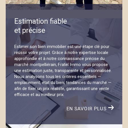
Immo est à votre écoute. Notre siège est situé à
Castelnau-le-Lez
et nous intervenons sur
Estimation fiable
l’ensemble de Montpellier et ses environs.
Vous
et précise
pouvez nous joindre par téléphone au
06 67 52 60
07
ou nous écrire à l’adresse
agence@fratel-
immo.com
. Que vous souhaitiez vendre, acheter ou
Estimer son bien immobilier est une étape clé pour
réussir votre projet. Grâce à notre expertise locale
tout simplement obtenir des conseils fiables, vous
approfondie et à notre connaissance précise du
êtes les bienvenus.
marché montpelliérain, Fratel Immo vous propose
une estimation juste, transparente et personnalisée.
Nous analysons tous les critères essentiels —
emplacement, état du bien, tendances du marché —
afin de fixer un prix réaliste, garantissant une vente
efficace et au meilleur prix.
EN SAVOIR PLUS