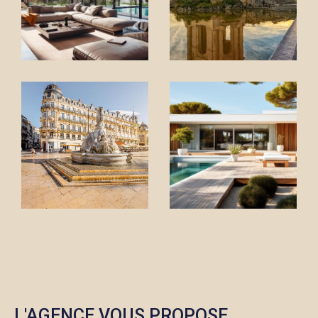
mettons toute notre expertise du
marché
montpelliérain
à votre service. Quartiers prisés,
opportunités cachées, tendances des prix : nous
vous aidons à faire les bons choix, au bon moment.
Que ce soit pour l’achat d’un appartement, la vente
d’une maison ou un
investissement locatif à
Montpellier,
chaque projet mérite une stratégie
claire et un accompagnement rigoureux.
Notre priorité : vous guider avec méthode, sincérité et
efficacité. Savoir quand attendre, quand négocier, ou
quand foncer, c’est notre métier. Découvrez nos
annonces immobilières à Montpellier
et bénéficiez
d’un accompagnement personnalisé, de la première
visite jusqu’à la signature.
Estimation immobilière
L'AGENCE VOUS PROPOSE