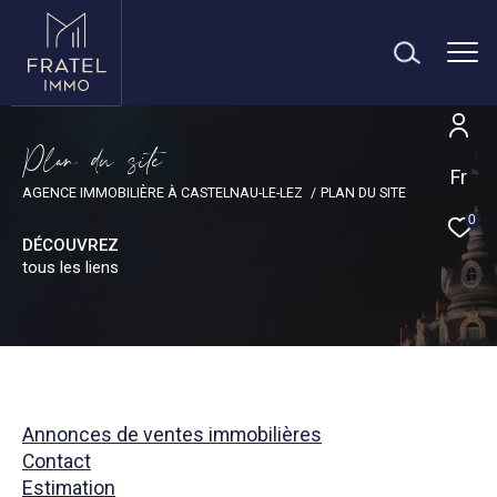
P
l
a
d
u
s
i
e
Fr
AGENCE IMMOBILIÈRE À CASTELNAU-LE-LEZ
PLAN DU SITE
0
DÉCOUVREZ
tous les liens
Annonces de ventes immobilières
Contact
Estimation