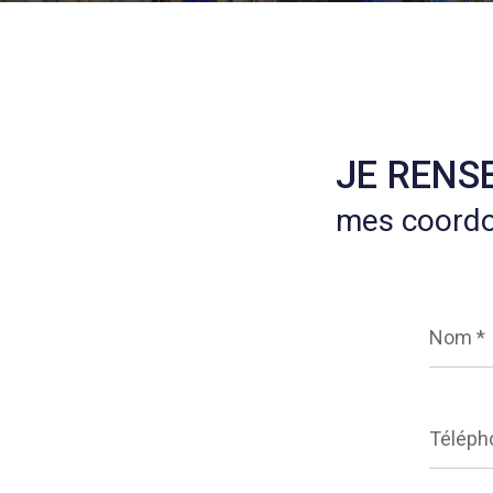
JE RENS
mes coord
Nom
*
Télépho