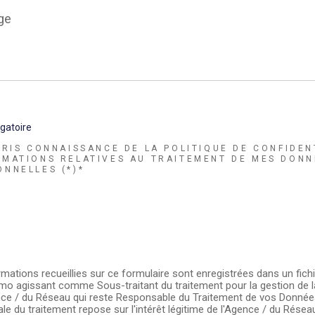
e
gatoire
 PRIS CONNAISSANCE DE LA POLITIQUE DE CONFIDEN
RMATIONS RELATIVES AU TRAITEMENT DE MES DONN
ONNELLES (*)*
rmations recueillies sur ce formulaire sont enregistrées dans un fich
mo agissant comme Sous-traitant du traitement pour la gestion de l
nce / du Réseau qui reste Responsable du Traitement de vos Donnée
le du traitement repose sur l'intérêt légitime de l'Agence / du Réseau