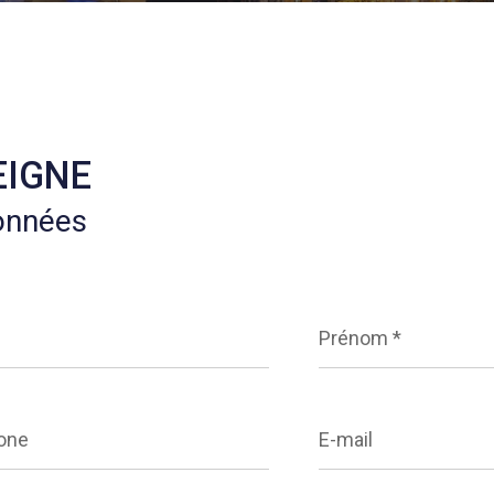
EIGNE
onnées
Prénom
*
ne
E-
mail