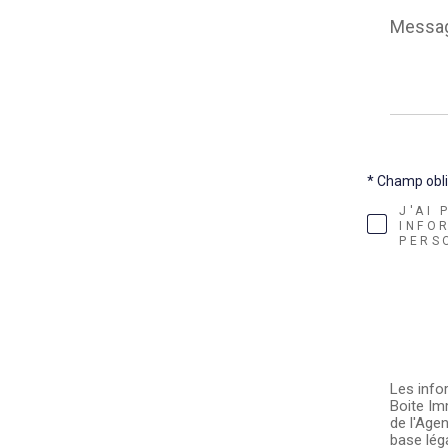
Messag
*
* Champ obli
J'AI
INFO
PERS
Les info
Boite Im
de l'Age
base léga