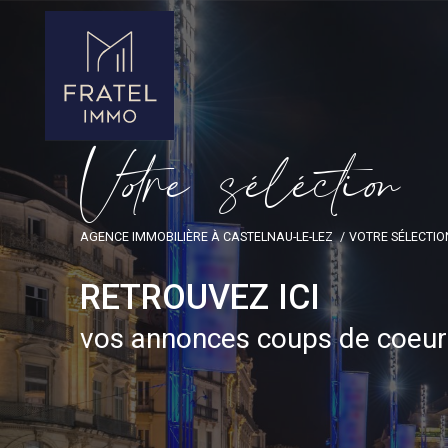
V
o
r
e
s
é
l
é
c
t
i
o
AGENCE IMMOBILIÈRE À CASTELNAU-LE-LEZ
VOTRE SÉLECTIO
RETROUVEZ ICI
vos annonces coups de coeur 