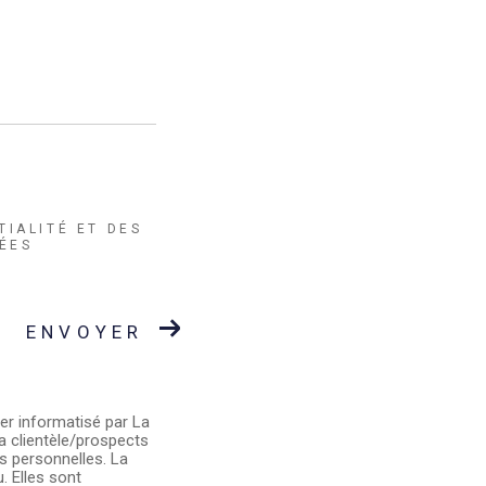
TIALITÉ ET DES
ÉES
ENVOYER
ier informatisé par La
a clientèle/prospects
s personnelles. La
. Elles sont