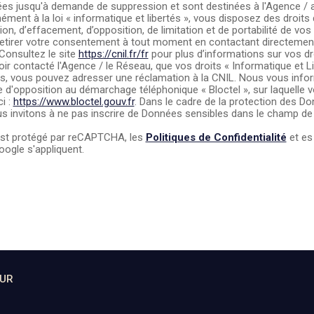
es jusqu'à demande de suppression et sont destinées à l'Agence / 
ment à la loi « informatique et libertés », vous disposez des droits 
tion, d’effacement, d’opposition, de limitation et de portabilité de v
etirer votre consentement à tout moment en contactant directement
Consultez le site
https://cnil.fr/fr
pour plus d’informations sur vos dr
oir contacté l'Agence / le Réseau, que vos droits « Informatique et L
s, vous pouvez adresser une réclamation à la CNIL. Nous vous infor
ste d'opposition au démarchage téléphonique « Bloctel », sur laquelle
ci :
https://www.bloctel.gouv.fr
. Dans le cadre de la protection des D
s invitons à ne pas inscrire de Données sensibles dans le champ de s
est protégé par reCAPTCHA, les
Politiques de Confidentialité
et e
ogle s'appliquent.
SUR