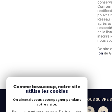
conservé
Conformé
rectifica
pouvez r
Réseau. 
après av
respecté
de la li
inscrire i
nous vou
Ce site 
ion
de Go
Comme beaucoup, notre site
utilise les cookies
FRATEL IMMO
NOUS SUIVRE 
On aimerait vous accompagner pendant
votre visite.
06 67 52 60 07
En poursuivant, vous acceptez l'utilisation des