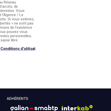
au Réseau.
d’accès, de
os données. Vous
 l’Agence / Le
oits. Si vous estimez,
ibertés » ne sont pas
mons de l’existence
 vous pouvez vous
onnées personnelles,
aisie libre.
s
Conditions d'utilisat
ADHÉRENTS