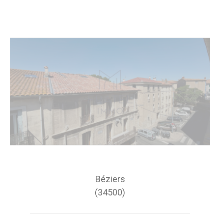
Béziers
(34500)