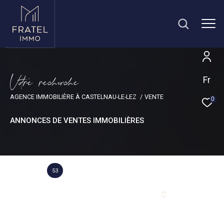
V
o
r
e
r
e
c
e
c
e
Fr
AGENCE IMMOBILIÈRE À CASTELNAU-LE-LEZ
VENTE
0
ANNONCES DE VENTES IMMOBILIÈRES
53
Annonce(s) trouvée(s) selon vos critères
Trier par
Les plus récentes