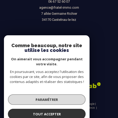
06 67 52 60 07
agence@fratel-immo.com
7 allée Germaine Richier
34170
castelnau-le-lez
NOUS SUIVRE SUR
Comme beaucoup, notre site
utilise les cookies
On aimerait vous accompagner pendant
votre visite.
En poursuivant, vous acceptez l'utilisation des
ADHÉRENTS
cookies par ce site, afin de vous proposer des
contenus adaptés et réaliser des statistiques !
PARAMÉTRER
© 2026 | Tous droits réservés | Traduction powered by Google |
Nos honoraires
Plan du site
Mentions légales
Admin
Nos liens
Politique RGPD
Cookies
TOUT ACCEPTER