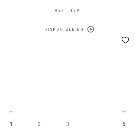
REF : 139
DISPONIBLE EN
1
2
3
6
...