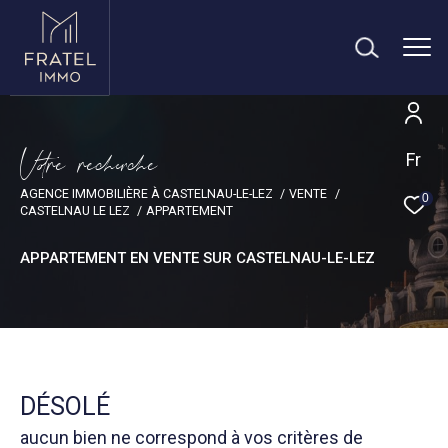
V
o
r
e
r
e
c
e
c
e
Fr
AGENCE IMMOBILIÈRE À CASTELNAU-LE-LEZ
VENTE
0
CASTELNAU LE LEZ
APPARTEMENT
APPARTEMENT EN VENTE SUR CASTELNAU-LE-LEZ
DÉSOLÉ
aucun bien ne correspond à vos critères de