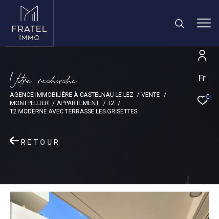
V
o
r
e
r
e
c
e
c
e
Fr
AGENCE IMMOBILIÈRE À CASTELNAU-LE-LEZ
VENTE
0
MONTPELLIER
APPARTEMENT
T2
T2 MODERNE AVEC TERRASSE LES GRISETTES
RETOUR