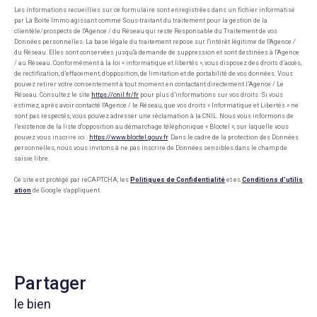
Les informations recueillies sur ce formulaire sont enregistrées dans un fichier informatisé
par La Boite Immo agissant comme Sous-traitant du traitement pour la gestion de la
clientèle/prospects de l'Agence / du Réseau qui reste Responsable du Traitement de vos
Données personnelles. La base légale du traitement repose sur l'intérêt légitime de l'Agence /
du Réseau. Elles sont conservées jusqu'à demande de suppression et sont destinées à l'Agence
/ au Réseau. Conformément à la loi « informatique et libertés », vous disposez des droits d’accès,
de rectification, d’effacement, d’opposition, de limitation et de portabilité de vos données. Vous
pouvez retirer votre consentement à tout moment en contactant directement l’Agence / Le
Réseau. Consultez le site
https://cnil.fr/fr
pour plus d’informations sur vos droits. Si vous
estimez, après avoir contacté l'Agence / le Réseau, que vos droits « Informatique et Libertés » ne
sont pas respectés, vous pouvez adresser une réclamation à la CNIL. Nous vous informons de
l’existence de la liste d'opposition au démarchage téléphonique « Bloctel », sur laquelle vous
pouvez vous inscrire ici :
https://www.bloctel.gouv.fr
. Dans le cadre de la protection des Données
personnelles, nous vous invitons à ne pas inscrire de Données sensibles dans le champ de
saisie libre.
Ce site est protégé par reCAPTCHA, les
Politiques de Confidentialité
et es
Conditions d'utilis
ation
de Google s'appliquent.
partager
le bien