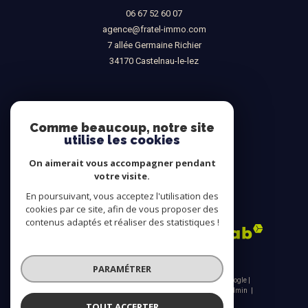
06 67 52 60 07
agence@fratel-immo.com
7 allée Germaine Richier
34170
castelnau-le-lez
NOUS SUIVRE SUR
Comme beaucoup, notre site
utilise les cookies
On aimerait vous accompagner pendant
votre visite.
En poursuivant, vous acceptez l'utilisation des
ADHÉRENTS
cookies par ce site, afin de vous proposer des
contenus adaptés et réaliser des statistiques !
PARAMÉTRER
© 2026 | Tous droits réservés | Traduction powered by Google |
Nos honoraires
Plan du site
Mentions légales
Admin
Nos liens
Politique RGPD
Cookies
TOUT ACCEPTER