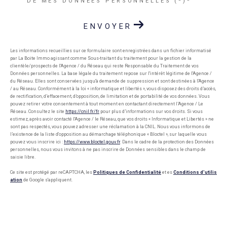
DE MES DONNÉES PERSONNELLES (*)*
ENVOYER
Les informations recueillies sur ce formulaire sont enregistrées dans un fichier informatisé
par La Boite Immo agissant comme Sous-traitant du traitement pour la gestion de la
clientèle/prospects de l'Agence / du Réseau qui reste Responsable du Traitement de vos
Données personnelles. La base légale du traitement repose sur l'intérêt légitime de l'Agence /
du Réseau. Elles sont conservées jusqu'à demande de suppression et sont destinées à l'Agence
/ au Réseau. Conformément à la loi « informatique et libertés », vous disposez des droits d’accès,
de rectification, d’effacement, d’opposition, de limitation et de portabilité de vos données. Vous
pouvez retirer votre consentement à tout moment en contactant directement l’Agence / Le
Réseau. Consultez le site
https://cnil.fr/fr
pour plus d’informations sur vos droits. Si vous
estimez, après avoir contacté l'Agence / le Réseau, que vos droits « Informatique et Libertés » ne
sont pas respectés, vous pouvez adresser une réclamation à la CNIL. Nous vous informons de
l’existence de la liste d'opposition au démarchage téléphonique « Bloctel », sur laquelle vous
pouvez vous inscrire ici :
https://www.bloctel.gouv.fr
. Dans le cadre de la protection des Données
personnelles, nous vous invitons à ne pas inscrire de Données sensibles dans le champ de
saisie libre.
Ce site est protégé par reCAPTCHA, les
Politiques de Confidentialité
et es
Conditions d'utilis
ation
de Google s'appliquent.