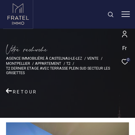
V
o
r
e
r
e
c
e
c
e
Fr
AGENCE IMMOBILIÈRE À CASTELNAU-LE-LEZ
VENTE
0
MONTPELLIER
APPARTEMENT
T2
T2 DERNIER ETAGE AVEC TERRASSE PLEIN SUD SECTEUR LES
GRISETTES
RETOUR