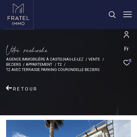
V
o
r
e
r
e
c
e
c
e
Fr
AGENCE IMMOBILIÈRE À CASTELNAU-LE-LEZ
VENTE
0
BEZIERS
APPARTEMENT
T2
T2 AVEC TERRASSE PARKING COURONDELLE BEZIERS
RETOUR