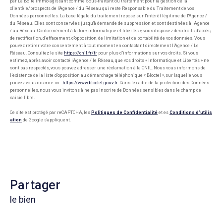
par La Boite Immo agissant comme Sous-traitant du traitement pour la gestion de la
clientèle/prospects de l'Agence / du Réseau qui reste Responsable du Traitement de vos
Données personnelles. La base légale du traitement repose sur l'intérêt légitime de l'Agence /
du Réseau. Elles sont conservées jusqu'à demande de suppression et sont destinées à l'Agence
/ au Réseau. Conformément à la loi « informatique et libertés », vous disposez des droits d’accès,
de rectification, d’effacement, d’opposition, de limitation et de portabilité de vos données. Vous
pouvez retirer votre consentement à tout moment en contactant directement l’Agence / Le
Réseau. Consultez le site
https://cnil.fr/fr
pour plus d’informations sur vos droits. Si vous
estimez, après avoir contacté l'Agence / le Réseau, que vos droits « Informatique et Libertés » ne
sont pas respectés, vous pouvez adresser une réclamation à la CNIL. Nous vous informons de
l’existence de la liste d'opposition au démarchage téléphonique « Bloctel », sur laquelle vous
pouvez vous inscrire ici :
https://www.bloctel.gouv.fr
. Dans le cadre de la protection des Données
personnelles, nous vous invitons à ne pas inscrire de Données sensibles dans le champ de
saisie libre.
Ce site est protégé par reCAPTCHA, les
Politiques de Confidentialité
et es
Conditions d'utilis
ation
de Google s'appliquent.
partager
le bien