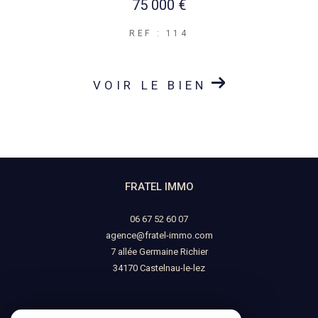
75 000 €
REF : 114
VOIR LE BIEN
FRATEL IMMO
06 67 52 60 07
agence@fratel-immo.com
7 allée Germaine Richier
34170
castelnau-le-lez
NOUS SUIVRE SUR