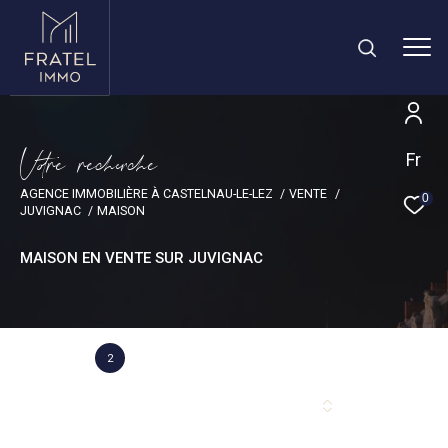
V
o
r
e
r
e
c
e
c
e
Fr
AGENCE IMMOBILIÈRE À CASTELNAU-LE-LEZ
VENTE
0
JUVIGNAC
MAISON
MAISON EN VENTE SUR JUVIGNAC
2
Annonce(s) trouvée(s) selon vos critères
Trier par
Les plus récentes