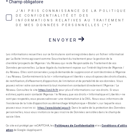
* Champ obligatoire
J'AI PRIS CONNAISSANCE DE LA POLITIQUE
DE CONFIDENTIALITÉ ET DES
INFORMATIONS RELATIVES AU TRAITEMENT
DE MES DONNÉES PERSONNELLES (*)*
ENVOYER
Les informations recueillies sur ce formulaire sont enregistrées dans un fichier informatisé
par La Boite Immo agissant comme Sous-traitant du traitement pour la gestion de la
clientèle/prospects de l'Agence / du Réseau qui reste Responsable du Traitement de vos
Données personnelles. La base légale du traitement repose sur l'intérêt légitime de l'Agence /
du Réseau. Elles sont conservées jusqu'à demande de suppression et sont destinées à l'Agence
/ au Réseau. Conformément à la loi « informatique et libertés », vous disposez des droits d’accès,
de rectification, d’effacement, d’opposition, de limitation et de portabilité de vos données. Vous
pouvez retirer votre consentement à tout moment en contactant directement l’Agence / Le
Réseau. Consultez le site
https://cnil.fr/fr
pour plus d’informations sur vos droits. Si vous
estimez, après avoir contacté l'Agence / le Réseau, que vos droits « Informatique et Libertés » ne
sont pas respectés, vous pouvez adresser une réclamation à la CNIL. Nous vous informons de
l’existence de la liste d'opposition au démarchage téléphonique « Bloctel », sur laquelle vous
pouvez vous inscrire ici :
https://www.bloctel.gouv.fr
. Dans le cadre de la protection des Données
personnelles, nous vous invitons à ne pas inscrire de Données sensibles dans le champ de
saisie libre.
Ce site est protégé par reCAPTCHA, les
Politiques de Confidentialité
et es
Conditions d'utilis
ation
de Google s'appliquent.