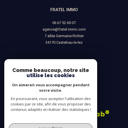
FRATEL IMMO
06 67 52 60 07
agence@fratel-immo.com
7 allée Germaine Richier
34170
castelnau-le-lez
NOUS SUIVRE SUR
Comme beaucoup, notre site
utilise les cookies
On aimerait vous accompagner pendant
votre visite.
En poursuivant, vous acceptez l'utilisation des
ADHÉRENTS
cookies par ce site, afin de vous proposer des
contenus adaptés et réaliser des statistiques !