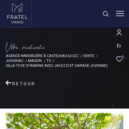
V
o
r
e
r
e
c
e
c
e
Fr
AGENCE IMMOBILIÈRE À CASTELNAU-LE-LEZ
VENTE
0
JUVIGNAC
MAISON
T5
VILLA T5 DE STANDING AVEC JACUZZI ET GARAGE JUVIGNAC
RETOUR