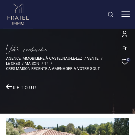
V
o
r
e
r
e
c
e
c
e
Fr
AGENCE IMMOBILIÈRE À CASTELNAU-LE-LEZ
VENTE
0
LE CRES
MAISON
T4
CRES MAISON RECENTE A AMENAGER A VOTRE GOUT
RETOUR