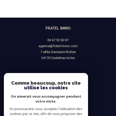
FRATEL IMMO
06 67 52 60 07
agence@fratel-immo.com
7 allée Germaine Richier
34170
castelnau-le-lez
NOUS SUIVRE SUR
Comme beaucoup, notre site
utilise les cookies
On aimerait vous accompagner pendant
votre visite.
En poursuivant, vous acceptez l'utilisation des
ADHÉRENTS
cookies par ce site, afin de vous proposer des