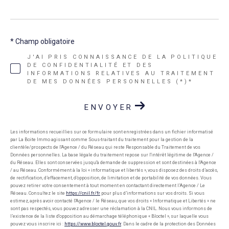
* Champ obligatoire
J'AI PRIS CONNAISSANCE DE LA POLITIQUE
DE CONFIDENTIALITÉ ET DES
INFORMATIONS RELATIVES AU TRAITEMENT
DE MES DONNÉES PERSONNELLES (*)*
ENVOYER
Les informations recueillies sur ce formulaire sont enregistrées dans un fichier informatisé
par La Boite Immo agissant comme Sous-traitant du traitement pour la gestion de la
clientèle/prospects de l'Agence / du Réseau qui reste Responsable du Traitement de vos
Données personnelles. La base légale du traitement repose sur l'intérêt légitime de l'Agence /
du Réseau. Elles sont conservées jusqu'à demande de suppression et sont destinées à l'Agence
/ au Réseau. Conformément à la loi « informatique et libertés », vous disposez des droits d’accès,
de rectification, d’effacement, d’opposition, de limitation et de portabilité de vos données. Vous
pouvez retirer votre consentement à tout moment en contactant directement l’Agence / Le
Réseau. Consultez le site
https://cnil.fr/fr
pour plus d’informations sur vos droits. Si vous
estimez, après avoir contacté l'Agence / le Réseau, que vos droits « Informatique et Libertés » ne
sont pas respectés, vous pouvez adresser une réclamation à la CNIL. Nous vous informons de
l’existence de la liste d'opposition au démarchage téléphonique « Bloctel », sur laquelle vous
pouvez vous inscrire ici :
https://www.bloctel.gouv.fr
. Dans le cadre de la protection des Données