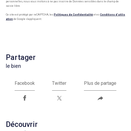
personnelles, nous vous invitons à ne pas inscrire de Données sensibles dans le champ de
saisie libre.
Ce site est protégé par reCAPTCHA, les
Politiques de Confidentialité
et es
Conditions d'utilis
ation
de Google s'appliquent.
partager
le bien
Facebook
Twitter
Plus de partage
découvrir