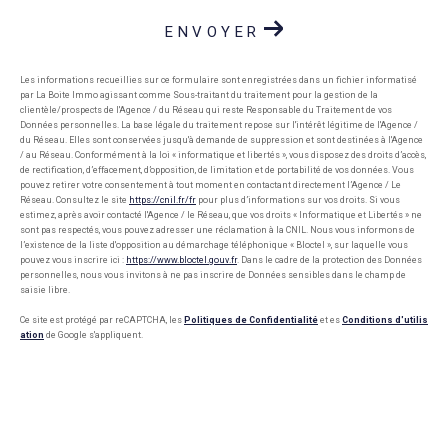
ENVOYER
Les informations recueillies sur ce formulaire sont enregistrées dans un fichier informatisé
par La Boite Immo agissant comme Sous-traitant du traitement pour la gestion de la
clientèle/prospects de l'Agence / du Réseau qui reste Responsable du Traitement de vos
Données personnelles. La base légale du traitement repose sur l'intérêt légitime de l'Agence /
du Réseau. Elles sont conservées jusqu'à demande de suppression et sont destinées à l'Agence
/ au Réseau. Conformément à la loi « informatique et libertés », vous disposez des droits d’accès,
de rectification, d’effacement, d’opposition, de limitation et de portabilité de vos données. Vous
pouvez retirer votre consentement à tout moment en contactant directement l’Agence / Le
Réseau. Consultez le site
https://cnil.fr/fr
pour plus d’informations sur vos droits. Si vous
estimez, après avoir contacté l'Agence / le Réseau, que vos droits « Informatique et Libertés » ne
sont pas respectés, vous pouvez adresser une réclamation à la CNIL. Nous vous informons de
l’existence de la liste d'opposition au démarchage téléphonique « Bloctel », sur laquelle vous
pouvez vous inscrire ici :
https://www.bloctel.gouv.fr
. Dans le cadre de la protection des Données
personnelles, nous vous invitons à ne pas inscrire de Données sensibles dans le champ de
saisie libre.
Ce site est protégé par reCAPTCHA, les
Politiques de Confidentialité
et es
Conditions d'utilis
ation
de Google s'appliquent.