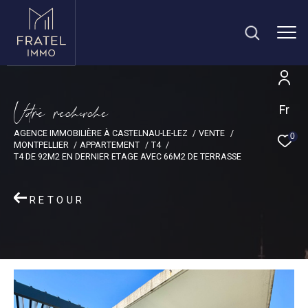
V
o
r
e
r
e
c
e
c
e
Fr
AGENCE IMMOBILIÈRE À CASTELNAU-LE-LEZ
VENTE
0
MONTPELLIER
APPARTEMENT
T4
T4 DE 92M2 EN DERNIER ETAGE AVEC 66M2 DE TERRASSE
RETOUR