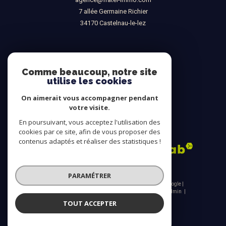
7 allée Germaine Richier
34170
castelnau-le-lez
NOUS SUIVRE SUR
Comme beaucoup, notre site
utilise les cookies
On aimerait vous accompagner pendant
votre visite.
En poursuivant, vous acceptez l'utilisation des
ADHÉRENTS
cookies par ce site, afin de vous proposer des
contenus adaptés et réaliser des statistiques !
PARAMÉTRER
© 2026 | Tous droits réservés | Traduction powered by Google |
Nos honoraires
Plan du site
Mentions légales
Admin
Nos liens
Politique RGPD
Cookies
TOUT ACCEPTER