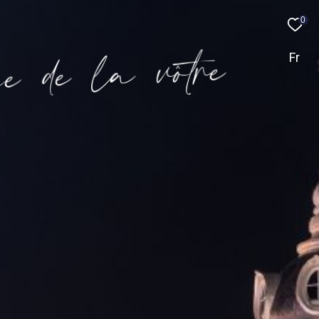
0
e
r
t
ô
v
a
l
e
d
e
c
Fr