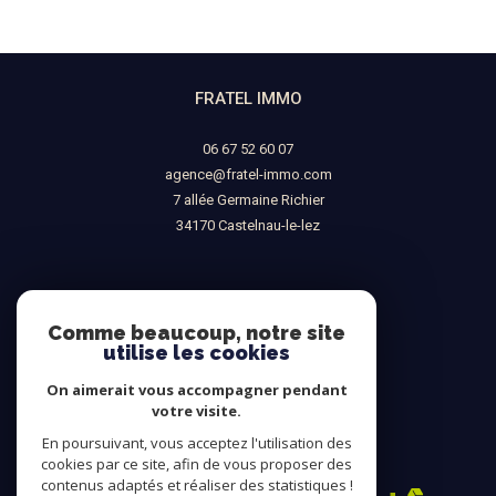
FRATEL IMMO
06 67 52 60 07
agence@fratel-immo.com
7 allée Germaine Richier
34170
castelnau-le-lez
NOUS SUIVRE SUR
Comme beaucoup, notre site
utilise les cookies
On aimerait vous accompagner pendant
votre visite.
En poursuivant, vous acceptez l'utilisation des
ADHÉRENTS
cookies par ce site, afin de vous proposer des
contenus adaptés et réaliser des statistiques !