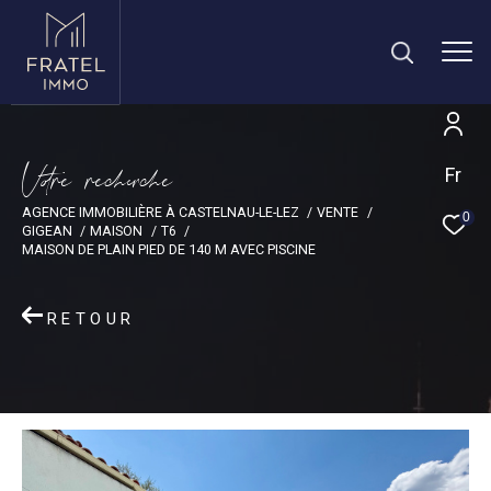
V
o
r
e
r
e
c
e
c
e
Fr
AGENCE IMMOBILIÈRE À CASTELNAU-LE-LEZ
VENTE
0
GIGEAN
MAISON
T6
MAISON DE PLAIN PIED DE 140 M AVEC PISCINE
RETOUR