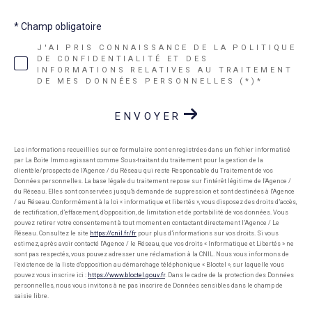
* Champ obligatoire
J'AI PRIS CONNAISSANCE DE LA POLITIQUE
DE CONFIDENTIALITÉ ET DES
INFORMATIONS RELATIVES AU TRAITEMENT
DE MES DONNÉES PERSONNELLES (*)*
ENVOYER
Les informations recueillies sur ce formulaire sont enregistrées dans un fichier informatisé
par La Boite Immo agissant comme Sous-traitant du traitement pour la gestion de la
clientèle/prospects de l'Agence / du Réseau qui reste Responsable du Traitement de vos
Données personnelles. La base légale du traitement repose sur l'intérêt légitime de l'Agence /
du Réseau. Elles sont conservées jusqu'à demande de suppression et sont destinées à l'Agence
/ au Réseau. Conformément à la loi « informatique et libertés », vous disposez des droits d’accès,
de rectification, d’effacement, d’opposition, de limitation et de portabilité de vos données. Vous
pouvez retirer votre consentement à tout moment en contactant directement l’Agence / Le
Réseau. Consultez le site
https://cnil.fr/fr
pour plus d’informations sur vos droits. Si vous
estimez, après avoir contacté l'Agence / le Réseau, que vos droits « Informatique et Libertés » ne
sont pas respectés, vous pouvez adresser une réclamation à la CNIL. Nous vous informons de
l’existence de la liste d'opposition au démarchage téléphonique « Bloctel », sur laquelle vous
pouvez vous inscrire ici :
https://www.bloctel.gouv.fr
. Dans le cadre de la protection des Données
personnelles, nous vous invitons à ne pas inscrire de Données sensibles dans le champ de
saisie libre.