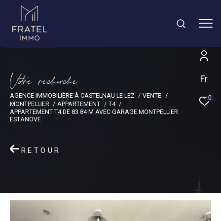
V
o
r
e
r
e
c
e
c
e
Fr
AGENCE IMMOBILIÈRE À CASTELNAU-LE-LEZ
VENTE
0
MONTPELLIER
APPARTEMENT
T4
APPARTEMENT T4 DE 83 84 M AVEC GARAGE MONTPELLIER
ESTANOVE
RETOUR