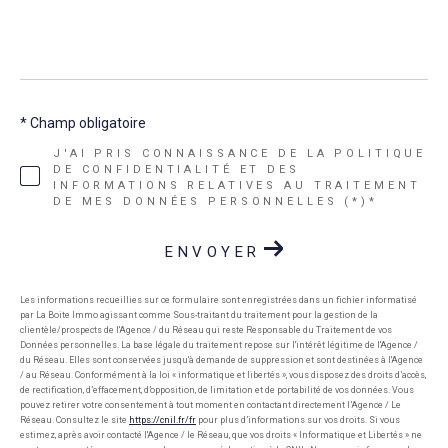
*
* Champ obligatoire
J'AI PRIS CONNAISSANCE DE LA POLITIQUE
DE CONFIDENTIALITÉ ET DES
INFORMATIONS RELATIVES AU TRAITEMENT
DE MES DONNÉES PERSONNELLES (*)*
ENVOYER
Les informations recueillies sur ce formulaire sont enregistrées dans un fichier informatisé
par La Boite Immo agissant comme Sous-traitant du traitement pour la gestion de la
clientèle/prospects de l'Agence / du Réseau qui reste Responsable du Traitement de vos
Données personnelles. La base légale du traitement repose sur l'intérêt légitime de l'Agence /
du Réseau. Elles sont conservées jusqu'à demande de suppression et sont destinées à l'Agence
/ au Réseau. Conformément à la loi « informatique et libertés », vous disposez des droits d’accès,
de rectification, d’effacement, d’opposition, de limitation et de portabilité de vos données. Vous
pouvez retirer votre consentement à tout moment en contactant directement l’Agence / Le
Réseau. Consultez le site
https://cnil.fr/fr
pour plus d’informations sur vos droits. Si vous
estimez, après avoir contacté l'Agence / le Réseau, que vos droits « Informatique et Libertés » ne