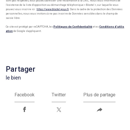
sont pas respectés, vous pouvez adresser une réclamation à la CNIL. Nous vous informons de
l’existence de la liste d'opposition au démarchage téléphonique « Bloctel », sur laquelle vous
pouvez vous inscrire ici :
https://www.bloctel.gouv.fr
. Dans le cadre de la protection des Données
personnelles, nous vous invitons à ne pas inscrire de Données sensibles dans le champ de
saisie libre.
Ce site est protégé par reCAPTCHA, les
Politiques de Confidentialité
et es
Conditions d'utilis
ation
de Google s'appliquent.
partager
le bien
Facebook
Twitter
Plus de partage