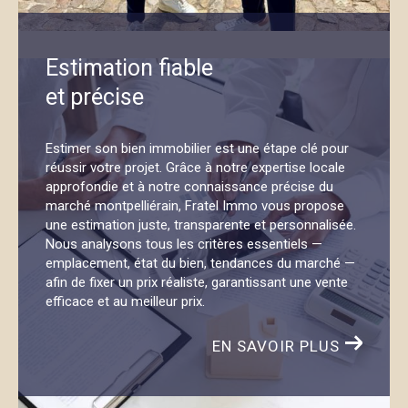
Immo est à votre écoute. Notre siège est situé à
Castelnau-le-Lez
et nous intervenons sur
Estimation fiable
l’ensemble de Montpellier et ses environs.
Vous
et précise
pouvez nous joindre par téléphone au
06 67 52 60
07
ou nous écrire à l’adresse
agence@fratel-
immo.com
. Que vous souhaitiez vendre, acheter ou
Estimer son bien immobilier est une étape clé pour
réussir votre projet. Grâce à notre expertise locale
tout simplement obtenir des conseils fiables, vous
approfondie et à notre connaissance précise du
êtes les bienvenus.
marché montpelliérain, Fratel Immo vous propose
une estimation juste, transparente et personnalisée.
Nous analysons tous les critères essentiels —
emplacement, état du bien, tendances du marché —
afin de fixer un prix réaliste, garantissant une vente
efficace et au meilleur prix.
EN SAVOIR PLUS