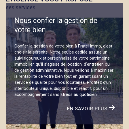
ses services
Vous voulez
estimer votre bien à Montpellier
ou
dans les environs ? On ne se contente pas d’une
Nous confier la gestion de
simple moyenne. Chez Fratel Immo, on s’appuie sur
votre bien
une
étude comparative de marché
détaillée, des
données locales fiables et notre regard d’experts.
Confier la gestion de votre bien à Fratel Immo, c’est
Que ce soit pour un projet immédiat ou à moyen
choisir la sérénité. Notre équipe dédiée assure un
terme, notre
estimation immobilière à Montpellier
suivi rigoureux et personnalisé de votre patrimoine
est juste, argumentée et surtout, honnête. On vous
immobilier, qu’il s’agisse de location, d’entretien ou
de gestion administrative. Nous veillons à maximiser
propose également une
estimation immobilière en
la rentabilité de votre bien tout en garantissant un
ligne
, pratique et rapide, suivie si besoin d’un
service de qualité pour vos locataires. Profitez d’un
échange plus poussé. Et oui, il s'agit bien d’une
interlocuteur unique, disponible et réactif, pour un
estimation immobilière gratuite
, sans engagement.
accompagnement sans stress au quotidien.
EN SAVOIR PLUS
Contactez nous
Envie d’échanger sur votre
projet immobilier à
Montpellier ou ses alentours
? L’équipe Fratel