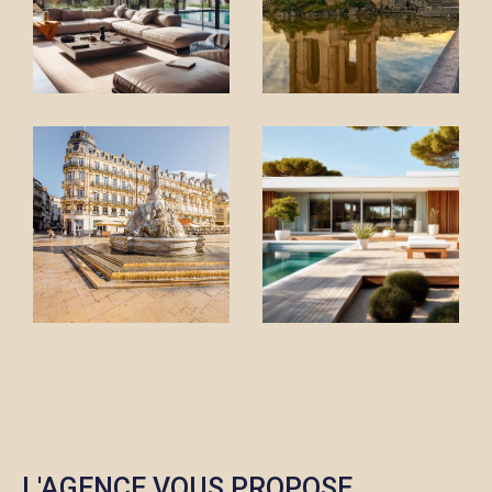
mettons toute notre expertise du
marché
montpelliérain
à votre service. Quartiers prisés,
opportunités cachées, tendances des prix : nous
vous aidons à faire les bons choix, au bon moment.
Que ce soit pour l’achat d’un appartement, la vente
d’une maison ou un
investissement locatif à
Montpellier,
chaque projet mérite une stratégie
claire et un accompagnement rigoureux.
Notre priorité : vous guider avec méthode, sincérité et
efficacité. Savoir quand attendre, quand négocier, ou
quand foncer, c’est notre métier. Découvrez nos
annonces immobilières à Montpellier
et bénéficiez
d’un accompagnement personnalisé, de la première
visite jusqu’à la signature.
Estimation immobilière
L'AGENCE VOUS PROPOSE