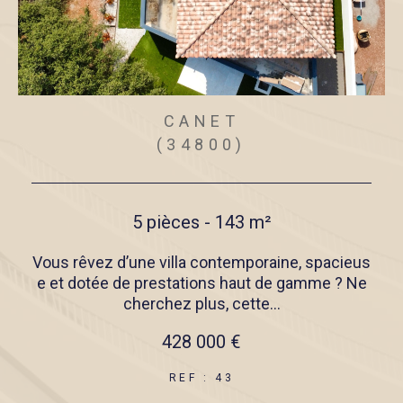
CANET
(34800)
5 pièces - 143 m²
Vous rêvez d’une villa contemporaine, spacieus
L’éq
e et dotée de prestations haut de gamme ? Ne
ent
cherchez plus, cette...
428 000 €
REF : 43