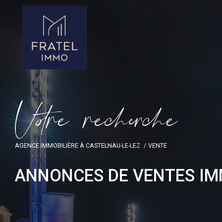
V
o
r
e
r
e
c
e
c
e
AGENCE IMMOBILIÈRE À CASTELNAU-LE-LEZ
VENTE
ANNONCES DE VENTES IM