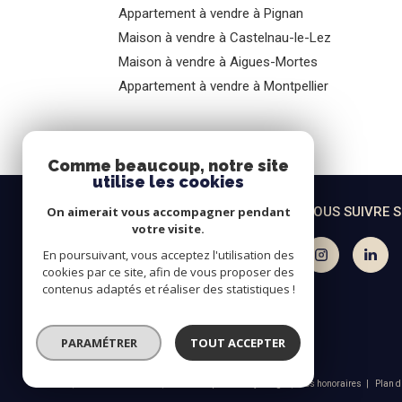
Appartement à vendre à Pignan
Maison à vendre à Castelnau-le-Lez
Maison à vendre à Aigues-Mortes
Appartement à vendre à Montpellier
Comme beaucoup, notre site
utilise les cookies
On aimerait vous accompagner pendant
FRATEL IMMO
NOUS SUIVRE 
votre visite.
06 67 52 60 07
En poursuivant, vous acceptez l'utilisation des
cookies par ce site, afin de vous proposer des
agence@fratel-immo.com
contenus adaptés et réaliser des statistiques !
7 allée Germaine Richier
34170
castelnau-le-lez
PARAMÉTRER
TOUT ACCEPTER
© 2026 | Tous droits réservés | Traduction powered by Google |
Nos honoraires
Plan d