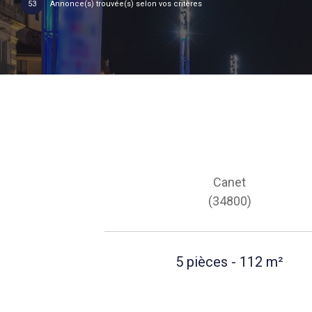
53
Annonce(s) trouvée(s) selon vos critères
Canet
(34800)
5 pièces - 112 m²