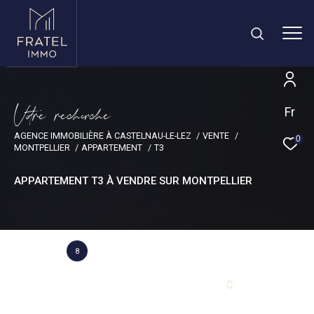
V
o
r
e
r
e
c
e
c
e
Fr
AGENCE IMMOBILIÈRE À CASTELNAU-LE-LEZ
VENTE
0
MONTPELLIER
APPARTEMENT
T3
APPARTEMENT T3 À VENDRE SUR MONTPELLIER
8
Annonce(s) trouvée(s) selon vos critères
Trier par
Les plus récentes