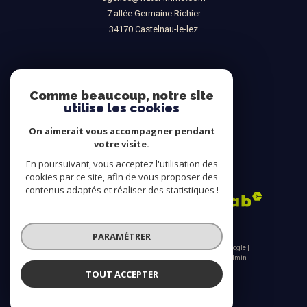
7 allée Germaine Richier
34170
castelnau-le-lez
NOUS SUIVRE SUR
Comme beaucoup, notre site
utilise les cookies
On aimerait vous accompagner pendant
votre visite.
En poursuivant, vous acceptez l'utilisation des
ADHÉRENTS
cookies par ce site, afin de vous proposer des
contenus adaptés et réaliser des statistiques !
PARAMÉTRER
© 2026 | Tous droits réservés | Traduction powered by Google |
Nos honoraires
Plan du site
Mentions légales
Admin
Nos liens
Politique RGPD
Cookies
TOUT ACCEPTER